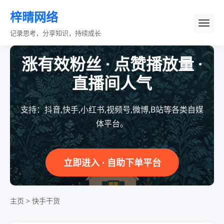
梓晴网络
记录思考，分享知识，持续成长
涨有效粉丝 · 点赞播放量 ·
直播间人气
支持：抖音,快手,小红书,视频号,微博,B站等各类自媒
体平台。
立即进入 · 自助下单平台
主页
>
快手干货