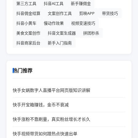
第三方工具
抖音AI工具
新手赚佣金
抖音佣金结算
文案创作工具
剪映APP
带货技巧
抖音小黄车
慢动作效果
视频变速技巧
美食文案创作
抖音文案生成器
拼团秒杀
抖音商家后台
新手入门指南
热门推荐
快手女娲数字人直播平台网页版知识讲解
快手开宝箱赚钱，金币不衰减
快手涨粉不靠刷量，真实粉丝增长才长久
快手视频带货如何蹭热点快速出单