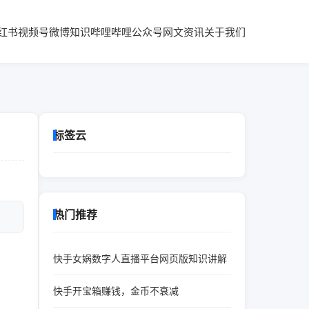
红书
视频号
微博知识
哔哩哔哩
公众号
网文资讯
关于我们
标签云
热门推荐
快手女娲数字人直播平台网页版知识讲解
快手开宝箱赚钱，金币不衰减