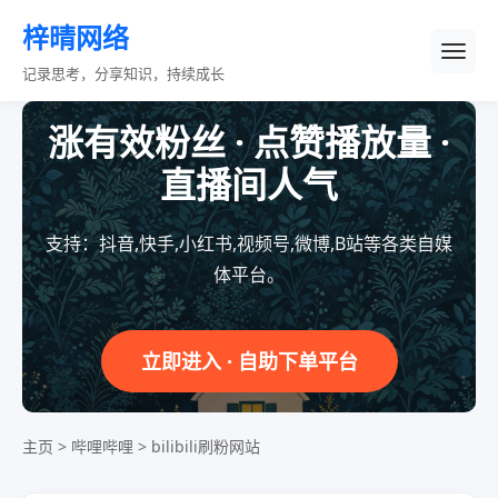
梓晴网络
记录思考，分享知识，持续成长
涨有效粉丝 · 点赞播放量 ·
直播间人气
支持：抖音,快手,小红书,视频号,微博,B站等各类自媒
体平台。
立即进入 · 自助下单平台
主页
>
哔哩哔哩
>
bilibili刷粉网站