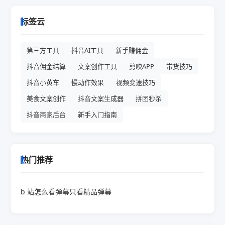
标签云
第三方工具
抖音AI工具
新手赚佣金
抖音佣金结算
文案创作工具
剪映APP
带货技巧
抖音小黄车
慢动作效果
视频变速技巧
美食文案创作
抖音文案生成器
拼团秒杀
抖音商家后台
新手入门指南
热门推荐
b 站怎么看弹幕只看精品弹幕