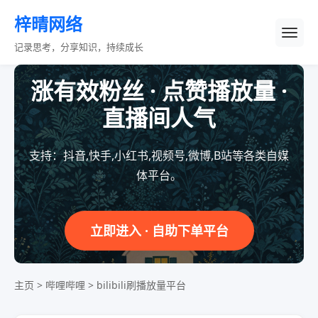
梓晴网络
记录思考，分享知识，持续成长
涨有效粉丝 · 点赞播放量 ·
直播间人气
支持：抖音,快手,小红书,视频号,微博,B站等各类自媒
体平台。
立即进入 · 自助下单平台
主页
>
哔哩哔哩
>
bilibili刷播放量平台