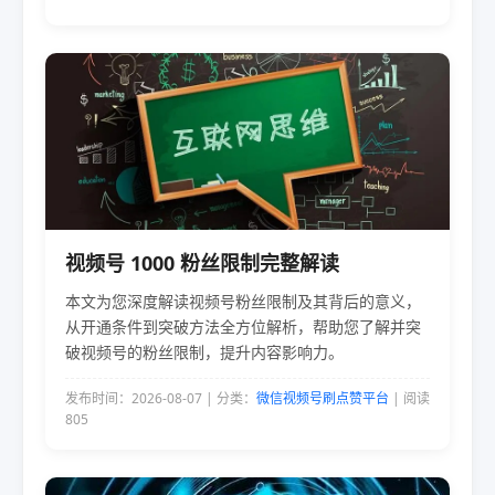
视频号 1000 粉丝限制完整解读
本文为您深度解读视频号粉丝限制及其背后的意义，
从开通条件到突破方法全方位解析，帮助您了解并突
破视频号的粉丝限制，提升内容影响力。
发布时间：2026-08-07 | 分类：
微信视频号刷点赞平台
| 阅读
805