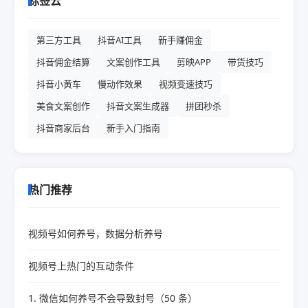
标签云
第三方工具
抖音AI工具
新手赚佣金
抖音佣金结算
文案创作工具
剪映APP
带货技巧
抖音小黄车
慢动作效果
视频变速技巧
美食文案创作
抖音文案生成器
拼团秒杀
抖音商家后台
新手入门指南
热门推荐
视频号如何养号，数据分析养号
视频号上热门的互动条件
1. 微信如何养号不会导致封号（50 条）