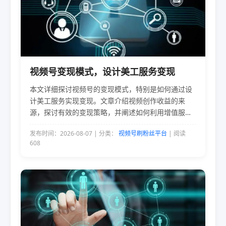
视频号变现模式，设计美工服务变现
本文详细探讨视频号的变现模式，特别是如何通过设
计美工服务实现变现。文章介绍视频创作收益的来
源，探讨有效的变现策略，并阐述如何利用增值服务
提升收益。内容实用，适合视频号创作者及运营人员
发布时间：2026-08-07 | 分类：
视频号刷粉丝平台
| 阅读
了解和学习。
608