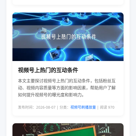
视频号上热门的互动条件
本文主要探讨视频号上热门的互动条件，包括粉丝互
动、视频内容质量等方面的影响因素，帮助用户了解
如何提升视频号的曝光度和影响力。
发布时间：2026-08-07 | 分类：
视频号刷播放量
| 阅读 970