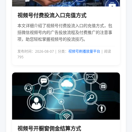
视频号付费投流入口充值方式
本文详细介绍了视频号付费投流入口的充值方式，包
括微信视频号内的广告投放流程及付费推广的注意事
项，助您轻松掌握视频号的投流技巧。
发布时间：2026-08-07 | 分类：
视频号刷播放量平台
| 阅读
795
视频号开橱窗佣金结算方式