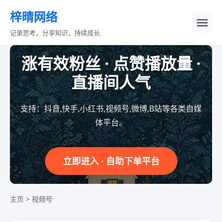
梓晴网络
记录思考，分享知识，持续成长
涨有效粉丝 · 点赞播放量 ·
直播间人气
支持：抖音,快手,小红书,视频号,微博,B站等各类自媒
体平台。
立即进入 · 自助下单平台
主页
>
视频号