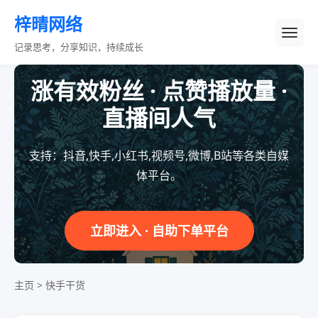
梓晴网络
记录思考，分享知识，持续成长
涨有效粉丝 · 点赞播放量 ·
直播间人气
支持：抖音,快手,小红书,视频号,微博,B站等各类自媒
体平台。
立即进入 · 自助下单平台
主页
>
快手干货