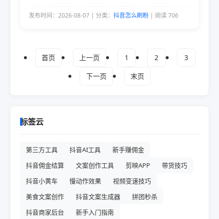
发布时间：2026-08-07 | 分类：
抖音怎么刷粉
| 阅读 706
首页
上一页
1
2
3
下一页
末页
标签云
第三方工具
抖音AI工具
新手赚佣金
抖音佣金结算
文案创作工具
剪映APP
带货技巧
抖音小黄车
慢动作效果
视频变速技巧
美食文案创作
抖音文案生成器
拼团秒杀
抖音商家后台
新手入门指南