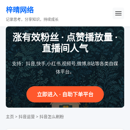
梓晴网络
记录思考，分享知识，持续成长
涨有效粉丝 · 点赞播放量 ·
直播间人气
支持：抖音,快手,小红书,视频号,微博,B站等各类自媒
体平台。
立即进入 · 自助下单平台
主页
>
抖音运营
>
抖音怎么刷粉