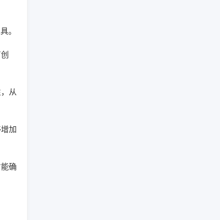
工具。
有创
性，从
够增加
才能确