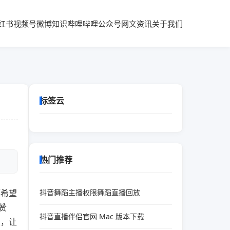
红书
视频号
微博知识
哔哩哔哩
公众号
网文资讯
关于我们
标签云
热门推荐
都希望
抖音舞蹈主播权限舞蹈直播回放
赞
抖音直播伴侣官网 Mac 版本下载
点，让