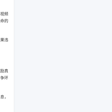
的视频
致命的
如果违
鼓励真
竞争环
信息，